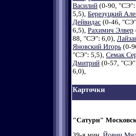
Василий
(0-90, "СЭ":
5,5),
Березуцкий Але
Дейвидас
(0-46, "СЭ"
6,5),
Рахимич Элвер
88, "СЭ": 6,0),
Лайза
Яновский Игорь
(0-9
"СЭ": 5,5),
Семак Се
Дмитрий
(0-57, "СЭ":
6,0),
Карточки
"Сатурн" Московск
39-я мин.
Йович Ми