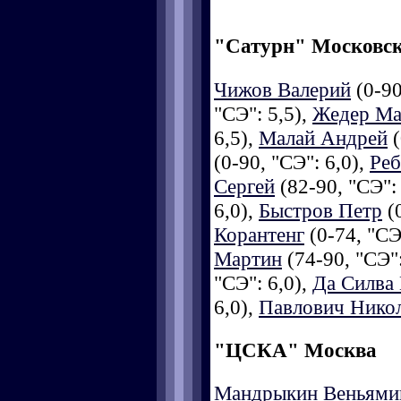
"Сатурн" Московск
Чижов Валерий
(0-90
"СЭ": 5,5),
Жедер Ма
6,5),
Малай Андрей
(
(0-90, "СЭ": 6,0),
Реб
Сергей
(82-90, "СЭ": 
6,0),
Быстров Петр
(0
Корантенг
(0-74, "СЭ
Мартин
(74-90, "СЭ":
"СЭ": 6,0),
Да Силва
6,0),
Павлович Нико
"ЦСКА" Москва
Мандрыкин Веньями