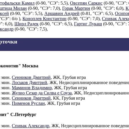
тофальски Камил
(0-90, "СЭ": 5,5),
Овсепян Саркис
(0-90, "СЭ": 
штица Милан
(0-90, "СЭ": 7,0),
Горак Мартин
(0-90, "СЭ": 6,0),
К
ксей
(0-90, "СЭ": 5,5),
Аршавин Андрей
(0-81, "СЭ": 6,5),
Осипов
"СЭ": б/о ),
Коноплев Константин
(0-90, "СЭ": 7,0),
Спивак Алек
": 6,0),
Ширл Радек
(0-90, "СЭ": 6,5),
Гартиг Лукаш
(0-90, "СЭ": 
ксандр
(0-90, "СЭ": 7,5),
рточки
комотив" Москва
я мин.
Сенников Дмитрий
, ЖК, Грубая игра
я мин.
Лоськов Дмитрий
, ЖК, Недисциплинированное поведени
я мин.
Маминов Владимир
, ЖК, Грубая игра
я мин.
Жулио Сезар да Силва е Соуза
, ЖК, Недисциплинированно
я мин.
Сенников Дмитрий
, КК, Грубая игра
я мин.
Пименов Руслан
, ЖК, Грубая игра
нит" С.Петербург
я мин.
Спивак Александр
, ЖК, Недисциплинированное поведен