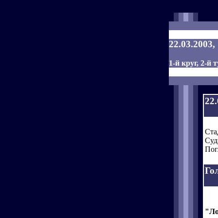
22.03.2003,
1-й круг, 2-й т
22
Ста
Суд
Пог
Го
"Ло