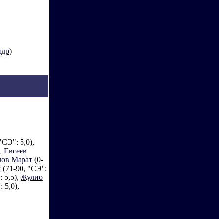
ндр
)
"СЭ": 5,0),
),
Евсеев
лов Марат
(0-
к
(71-90, "СЭ":
: 5,5),
Жулио
 5,0),