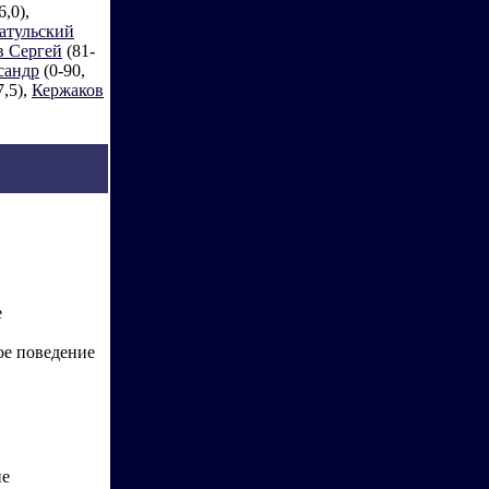
6,0),
атульский
 Сергей
(81-
сандр
(0-90,
7,5),
Кержаков
е
е поведение
ие