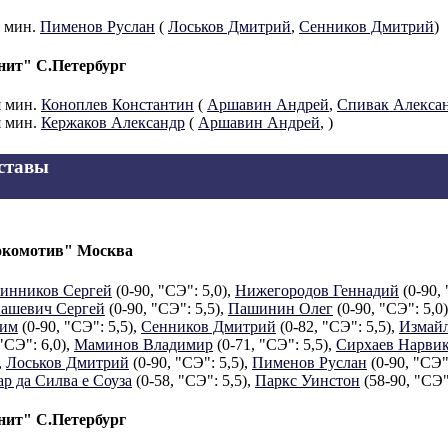
я мин.
Пименов Руслан
(
Лоськов Дмитрий
,
Сенников Дмитрий
)
нит" С.Петербург
я мин.
Коноплев Константин
(
Аршавин Андрей
,
Спивак Алекса
я мин.
Кержаков Александр
(
Аршавин Андрей
,
)
ставы
комотив" Москва
инников Сергей
(0-90, "СЭ": 5,0),
Нижегородов Геннадий
(0-90, 
ашевич Сергей
(0-90, "СЭ": 5,5),
Пашинин Олег
(0-90, "СЭ": 5,0
им
(0-90, "СЭ": 5,5),
Сенников Дмитрий
(0-82, "СЭ": 5,5),
Измай
"СЭ": 6,0),
Маминов Владимир
(0-71, "СЭ": 5,5),
Сирхаев Нарви
,
Лоськов Дмитрий
(0-90, "СЭ": 5,5),
Пименов Руслан
(0-90, "СЭ"
ар да Силва е Соуза
(0-58, "СЭ": 5,5),
Паркс Уинстон
(58-90, "СЭ":
нит" С.Петербург