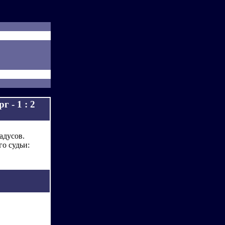
 - 1 : 2
адусов.
го судьи: