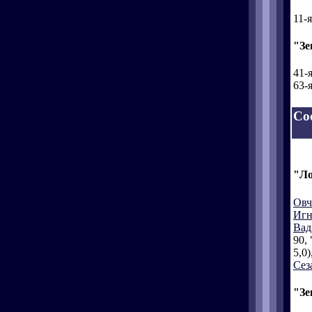
11-
"Зе
41-
63-
Со
"Ло
Овч
Игн
Вад
90, 
5,0)
Сез
"Зе