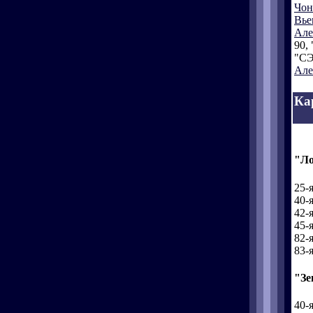
Чон
Вье
Але
90, 
"СЭ
Але
Ка
"Ло
25-
40-
42-
45-
82-
83-
"Зе
40-