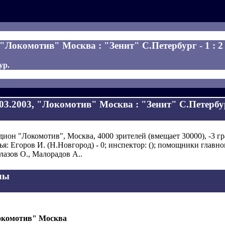
 "Локомотив" Москва : "Зенит" С.Петербург - 1 : 2
ур.
.03.2003, "Локомотив" Москва : "Зенит" С.Петербург
дион "Локомотив", Москва, 4000 зрителей (вмещает 30000), -3 гр
ья: Егоров И. (Н.Новгород) - 0; инспектор: (); помощники главно
лазов О., Малорадов А..
лы
комотив" Москва