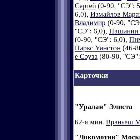
Сергей
(0-90, "СЭ": 5
6,0),
Измайлов Мара
Владимир
(0-90, "СЭ"
"СЭ": 6,0),
Пашинин 
(0-90, "СЭ": 6,0),
Пим
Паркс Уинстон
(46-80
е Соуза
(80-90, "СЭ": 
Карточки
"Уралан" Элиста
62-я мин.
Враньеш 
"Локомотив" Моск