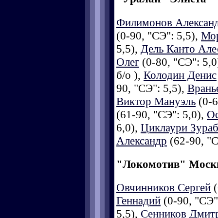
Филимонов Алексан
(0-90, "СЭ": 5,5),
Мор
5,5),
Дель Канто Але
Олег
(0-80, "СЭ": 5,0
б/о ),
Колодин Денис
90, "СЭ": 5,5),
Врань
Виктор Мануэль
(0-6
(61-90, "СЭ": 5,0),
О
6,0),
Циклаури Зура
Александр
(62-90, "С
"Локомотив" Моск
Овчинников Сергей
(
Геннадий
(0-90, "СЭ"
5,5),
Сенников Дмит