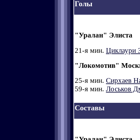
Голы
"Уралан" Элиста
21-я мин.
Циклаури 
"Локомотив" Моск
25-я мин.
Сирхаев Н
59-я мин.
Лоськов Д
Составы
"Уралан" Элиста